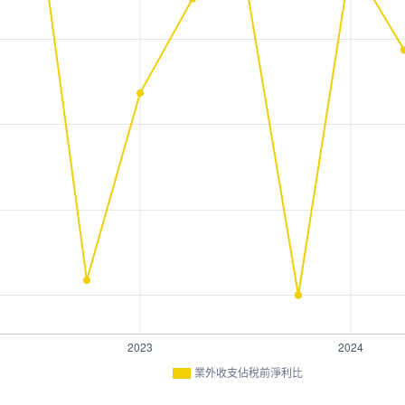
業外收支佔稅前淨利比