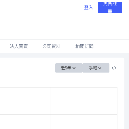
免費註
登入
冊
法人買賣
公司資料
相關新聞
近5年
季報