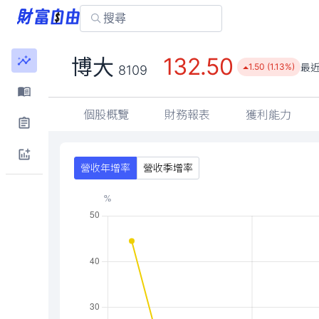
132.50
博大
最
1.50 (1.13%)
8109
個股概覽
財務報表
獲利能力
營收年增率
營收季增率