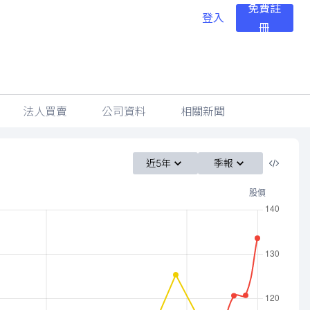
免費註
登入
冊
法人買賣
公司資料
相關新聞
近5年
季報