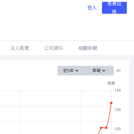
免費註
登入
冊
法人買賣
公司資料
相關新聞
近5年
季報