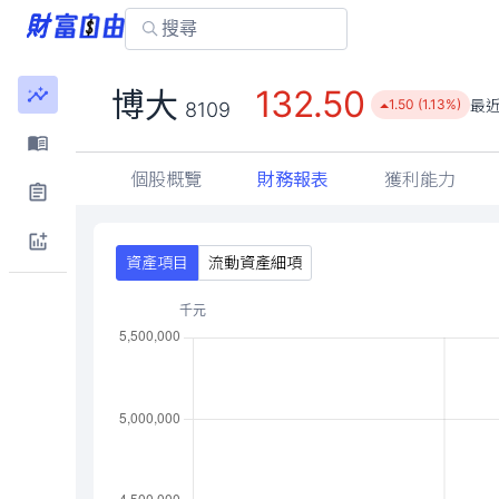
132.50
博大
最
1.50 (1.13%)
8109
個股概覽
財務報表
獲利能力
資產項目
流動資產細項