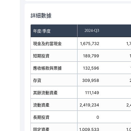
詳細數據
-Q1
2024-Q2
2024-Q3
年度/季度
現金及約當現金
1,152,044
1,675,732
1,
短期投資
712,501
189,799
應收帳款與票據
152,946
132,596
存貨
315,121
309,958
其餘流動資產
52,761
111,149
2,385,373
流動資產
2,419,234
2,
長期投資
0
0
固定資產
992,139
1,009,533
1,