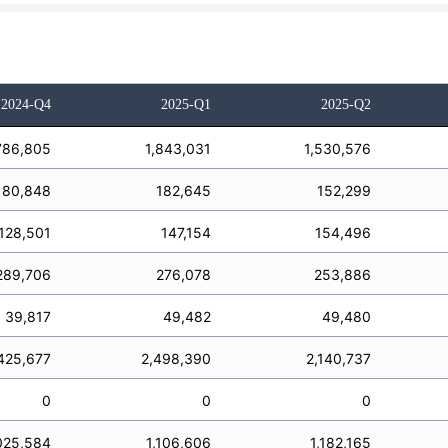
2024-Q4
2025-Q1
2025-Q2
786,805
1,843,031
1,530,576
180,848
182,645
152,299
128,501
147,154
154,496
289,706
276,078
253,886
39,817
49,482
49,480
425,677
2,498,390
2,140,737
0
0
0
025,584
1,106,606
1,182,165