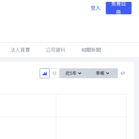
免費註
登入
冊
法人買賣
公司資料
相關新聞
近5年
季報