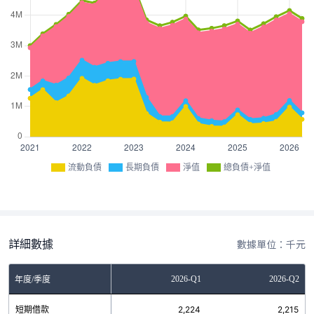
流動負債
長期負債
淨值
總負債+淨值
詳細數據
數據單位：千元
Q3
2025-Q4
2026-Q1
2026-Q2
年度/季度
0
短期借款
369
2,224
2,215