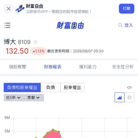
財富自由
博大 8109
打開
132.50
1.13%
立即使用APP，開啟您的股市智慧導航！
登入
博大
8109
132.50
1.13%
最近更新時間：
2026/08/07 05:30
個股概覽
財務報表
獲利能力
安全性分析
負債和股東權益
負債
股東權益
近5年
季報