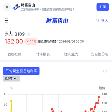
財富自由
博大 8109
打開
132.00
1.14%
立即使用APP，開啟您的股市智慧導航！
登入
博大
8109
132.00
1.14%
最近更新時間：
2026/08/06 05:30
個股概覽
財務報表
獲利能力
安全性分析
平均現金股息殖利率
近5年