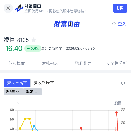
財富自由
凌巨 8105
打開
16.40
-0.6%
立即使用APP，開啟您的股市智慧導航！
登入
凌巨
8105
16.40
-0.6%
最近更新時間：
2026/08/07 05:30
個股概覽
財務報表
獲利能力
安全性分析
營收年增率
營收季增率
近5年
季報