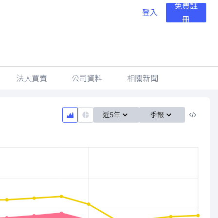
免費註
登入
冊
法人買賣
公司資料
相關新聞
近5年
季報