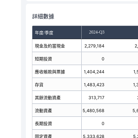
詳細數據
-Q1
2024-Q2
2024-Q3
年度/季度
2,282,605
現金及約當現金
2,279,184
2
短期投資
0
0
應收帳款與票據
1,139,540
1,404,244
1,
1,549,582
存貨
1,483,423
1,
其餘流動資產
368,269
313,717
5,339,996
流動資產
5,480,568
5,
長期投資
0
0
5,408,843
固定資產
5,333,628
5,