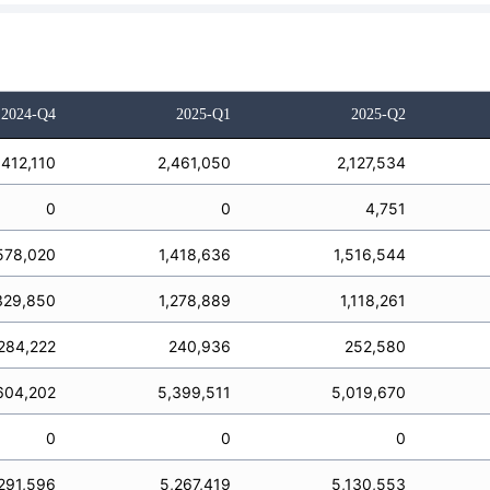
2024-Q4
2025-Q1
2025-Q2
,412,110
2,461,050
2,127,534
0
0
4,751
578,020
1,418,636
1,516,544
329,850
1,278,889
1,118,261
284,222
240,936
252,580
604,202
5,399,511
5,019,670
0
0
0
291,596
5,267,419
5,130,553