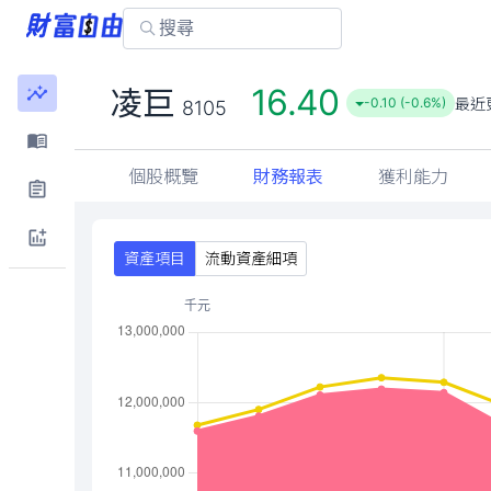
16.40
凌巨
最近
-0.10 (-0.6%)
8105
個股概覽
財務報表
獲利能力
資產項目
流動資產細項