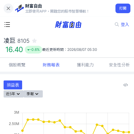
財富自由
凌巨 8105
打開
16.40
-0.6%
立即使用APP，開啟您的股市智慧導航！
登入
凌巨
8105
16.40
-0.6%
最近更新時間：
2026/08/07 05:30
個股概覽
財務報表
獲利能力
安全性分析
損益表
近5年
季報