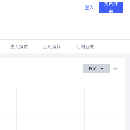
免費註
登入
冊
法人買賣
公司資料
相關新聞
近5年