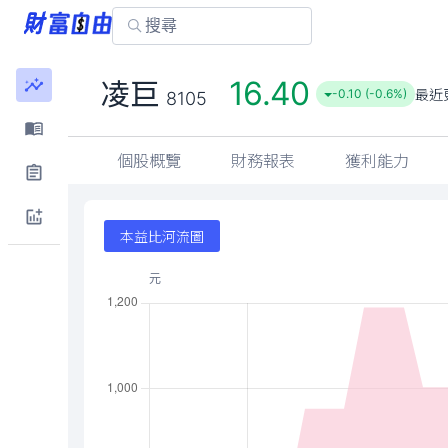
16.40
凌巨
最近
-0.10 (-0.6%)
8105
個股概覽
財務報表
獲利能力
本益比河流圖