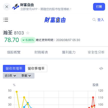
財富自由
瀚荃 8103
打開
78.70
-6.86%
立即使用APP，開啟您的股市智慧導航！
登入
瀚荃
8103
78.70
-6.86%
最近更新時間：
2026/08/07 05:30
個股概覽
財務報表
獲利能力
安全性分析
營收年增率
營收季增率
近5年
季報