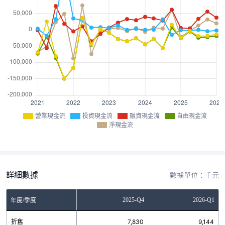
營業現金流
投資現金流
融資現金流
自由現金流
淨現金流
詳細數據
數據單位：千元
Q2
2025-Q3
2025-Q4
2026-Q1
年度/季度
6
折舊
7,003
7,830
9,144