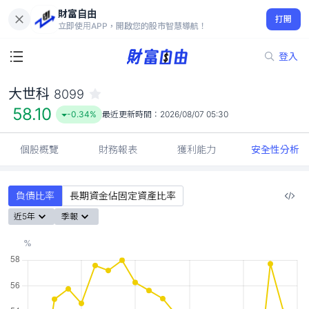
財富自由
大世科 8099
打開
58.10
-0.34%
立即使用APP，開啟您的股市智慧導航！
登入
大世科
8099
58.10
-0.34%
最近更新時間：
2026/08/07 05:30
個股概覽
財務報表
獲利能力
安全性分析
負債比率
長期資金佔固定資產比率
近5年
季報