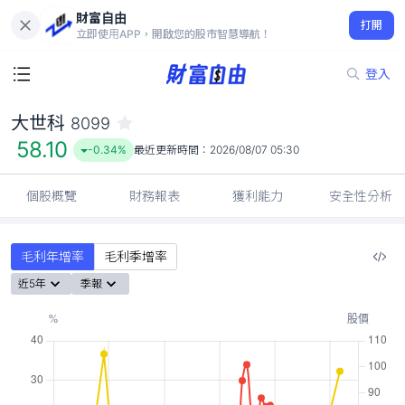
財富自由
大世科 8099
打開
58.10
-0.34%
立即使用APP，開啟您的股市智慧導航！
登入
大世科
8099
58.10
-0.34%
最近更新時間：
2026/08/07 05:30
個股概覽
財務報表
獲利能力
安全性分析
毛利年增率
毛利季增率
近5年
季報