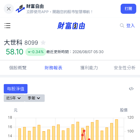
財富自由
大世科 8099
打開
58.10
-0.34%
立即使用APP，開啟您的股市智慧導航！
登入
大世科
8099
58.10
-0.34%
最近更新時間：
2026/08/07 05:30
個股概覽
財務報表
獲利能力
安全性分析
每股淨值
近5年
季報