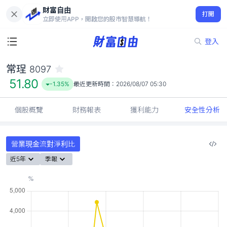
財富自由
常珵 8097
打開
51.80
-1.35%
立即使用APP，開啟您的股市智慧導航！
登入
常珵
8097
51.80
-1.35%
最近更新時間：
2026/08/07 05:30
個股概覽
財務報表
獲利能力
安全性分析
營業現金流對淨利比
近5年
季報