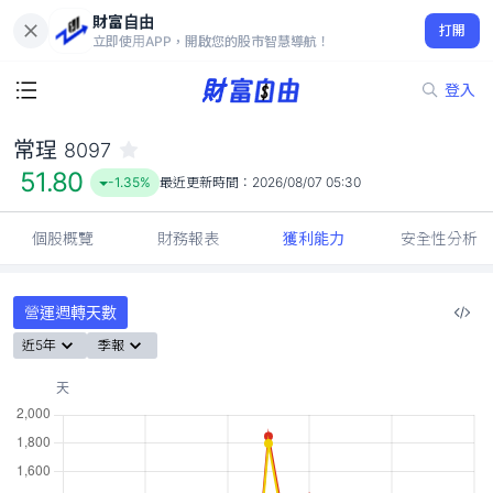
財富自由
常珵 8097
打開
51.80
-1.35%
立即使用APP，開啟您的股市智慧導航！
登入
常珵
8097
51.80
-1.35%
最近更新時間：
2026/08/07 05:30
個股概覽
財務報表
獲利能力
安全性分析
營運週轉天數
近5年
季報