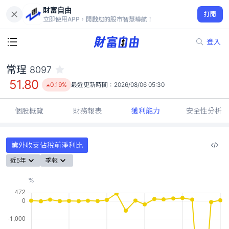
財富自由
常珵 8097
打開
51.80
0.19%
立即使用APP，開啟您的股市智慧導航！
登入
常珵
8097
51.80
0.19%
最近更新時間：
2026/08/06 05:30
個股概覽
財務報表
獲利能力
安全性分析
業外收支佔稅前淨利比
近5年
季報