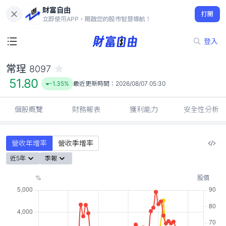
財富自由
常珵 8097
打開
51.80
-1.35%
立即使用APP，開啟您的股市智慧導航！
登入
常珵
8097
51.80
-1.35%
最近更新時間：
2026/08/07 05:30
個股概覽
財務報表
獲利能力
安全性分析
營收年增率
營收季增率
近5年
季報