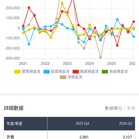
營業現金流
投資現金流
融資現金流
自由現金流
淨現金流
詳細數據
數據單位：千元
Q2
2025-Q3
2025-Q4
2026-Q1
年度/季度
1
折舊
2,957
2,961
3,107