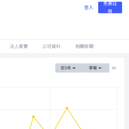
免費註
登入
冊
法人買賣
公司資料
相關新聞
近5年
季報