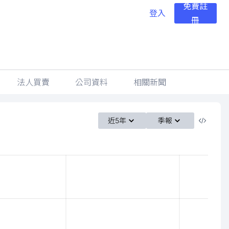
免費註
登入
冊
法人買賣
公司資料
相關新聞
近5年
季報