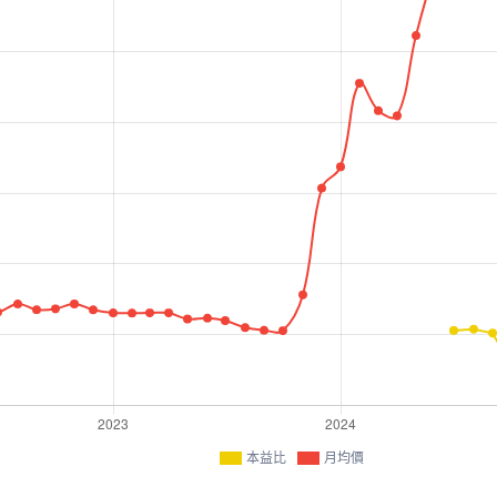
本益比
月均價