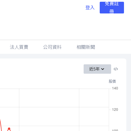
免費註
登入
冊
法人買賣
公司資料
相關新聞
近5年