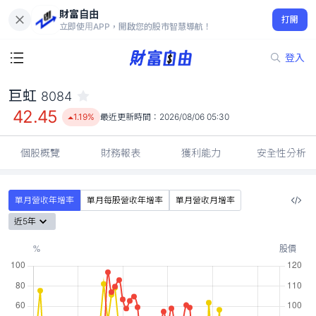
財富自由
巨虹 8084
打開
42.45
1.19%
立即使用APP，開啟您的股市智慧導航！
登入
巨虹
8084
42.45
1.19%
最近更新時間：
2026/08/06 05:30
個股概覽
財務報表
獲利能力
安全性分析
單月營收年增率
單月每股營收年增率
單月營收月增率
近5年