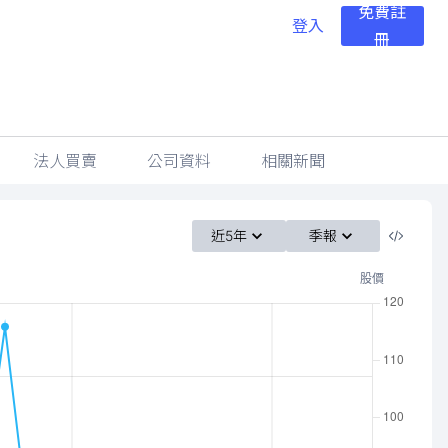
免費註
登入
冊
法人買賣
公司資料
相關新聞
近5年
季報