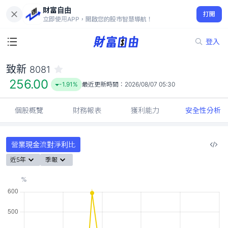
財富自由
致新 8081
打開
256.00
-1.91%
立即使用APP，開啟您的股市智慧導航！
登入
致新
8081
256.00
-1.91%
最近更新時間：
2026/08/07 05:30
個股概覽
財務報表
獲利能力
安全性分析
營業現金流對淨利比
近5年
季報