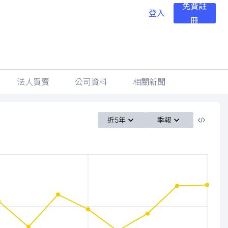
免費註
登入
冊
法人買賣
公司資料
相關新聞
近5年
季報