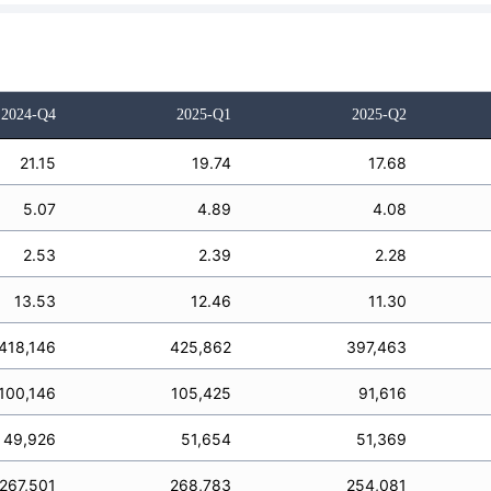
2024-Q4
2025-Q1
2025-Q2
21.15
19.74
17.68
5.07
4.89
4.08
2.53
2.39
2.28
13.53
12.46
11.30
418,146
425,862
397,463
100,146
105,425
91,616
49,926
51,654
51,369
267,501
268,783
254,081