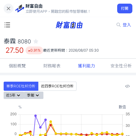
財富自由
泰霖 8080
打開
27.50
0.91%
立即使用APP，開啟您的股市智慧導航！
登入
泰霖
8080
27.50
0.91%
最近更新時間：
2026/08/07 05:30
個股概覽
財務報表
獲利能力
安全性分析
單季ROE杜邦分析
近四季ROE杜邦分析
近5年
季報