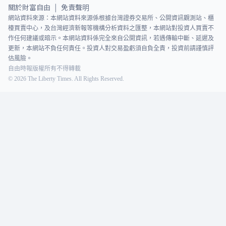
關於財富自由
免責聲明
|
網站資料來源：本網站資料來源係根據台灣證券交易所、公開資訊觀測站、櫃
檯買賣中心，及台灣經濟新報等機構分析資料之匯整，本網站對投資人買賣不
作任何建議或暗示。本網站資料係完全來自公開資訊，若遇傳輸中斷、延遲及
更新，本網站不負任何責任。投資人對交易盈虧須自負全責，投資前請謹慎評
估風險。
自由時報版權所有不得轉載
©
2026
The Liberty Times. All Rights Reserved.