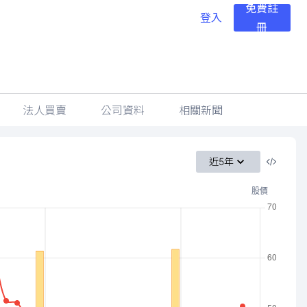
免費註
登入
冊
法人買賣
公司資料
相關新聞
近5年