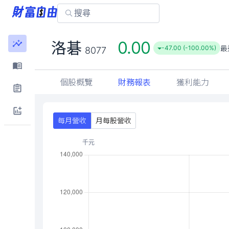
0.00
洛碁
最
-47.00 (-100.00%)
8077
個股概覽
財務報表
獲利能力
每月營收
月每股營收