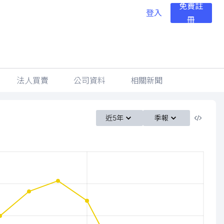
免費註
登入
冊
法人買賣
公司資料
相關新聞
近5年
季報