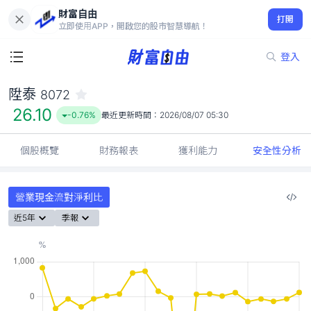
財富自由
陞泰 8072
打開
26.10
-0.76%
立即使用APP，開啟您的股市智慧導航！
登入
陞泰
8072
26.10
-0.76%
最近更新時間：
2026/08/07 05:30
個股概覽
財務報表
獲利能力
安全性分析
營業現金流對淨利比
近5年
季報