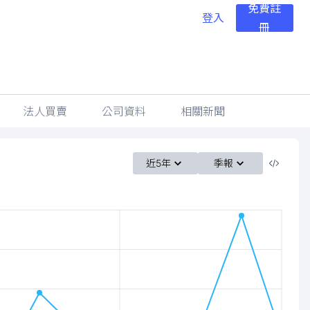
免費註
登入
冊
法人買賣
公司資料
相關新聞
近5年
季報