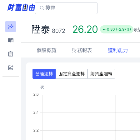
26.20
陞泰
最
-0.80 (-2.97%)
8072
個股概覽
財務報表
獲利能力
營運週轉
固定資產週轉
總資產週轉