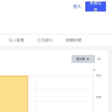
免費註
登入
冊
法人買賣
公司資料
相關新聞
近5年