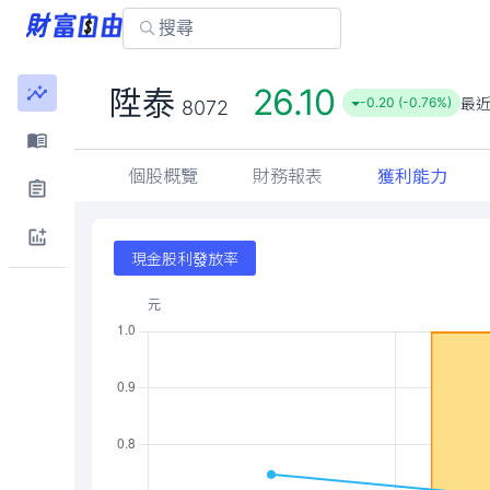
26.10
陞泰
最
-0.20 (-0.76%)
8072
個股概覽
財務報表
獲利能力
現金股利發放率