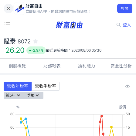
財富自由
陞泰 8072
打開
26.20
-2.97%
立即使用APP，開啟您的股市智慧導航！
登入
陞泰
8072
26.20
-2.97%
最近更新時間：
2026/08/06 05:30
個股概覽
財務報表
獲利能力
安全性分析
營收年增率
營收季增率
近5年
季報