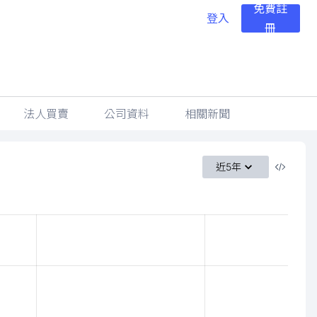
免費註
登入
冊
法人買賣
公司資料
相關新聞
近5年