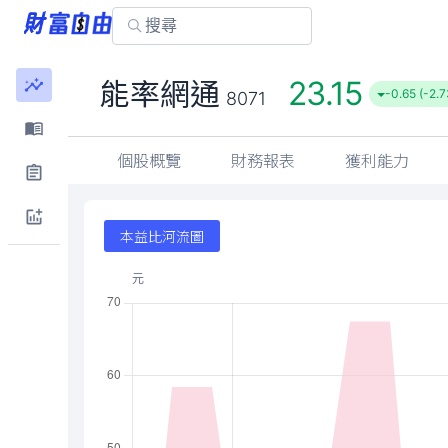
23.15
能率網通
-0.65 (-2.
8071
個股概覽
財務報表
獲利能力
本益比河流圖