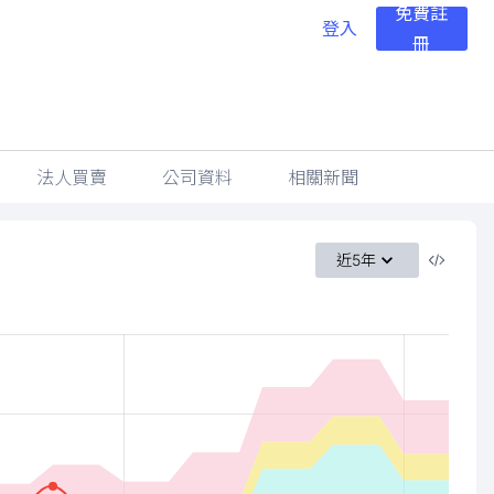
免費註
登入
冊
法人買賣
公司資料
相關新聞
近5年