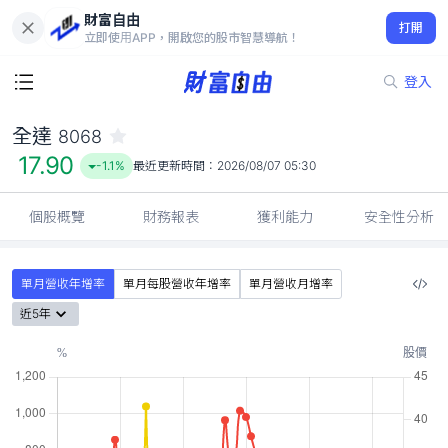
財富自由
全達 8068
打開
17.90
-1.1%
立即使用APP，開啟您的股市智慧導航！
登入
全達
8068
17.90
-1.1%
最近更新時間：
2026/08/07 05:30
個股概覽
財務報表
獲利能力
安全性分析
單月營收年增率
單月每股營收年增率
單月營收月增率
近5年