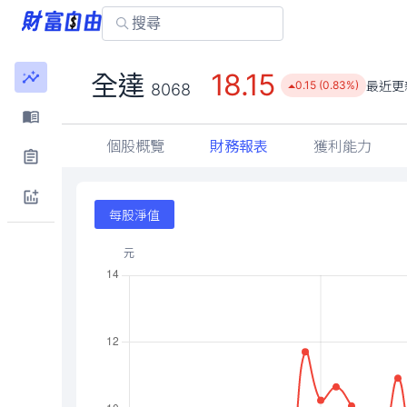
18.15
全達
最近更
0.15 (0.83%)
8068
個股概覽
財務報表
獲利能力
每股淨值