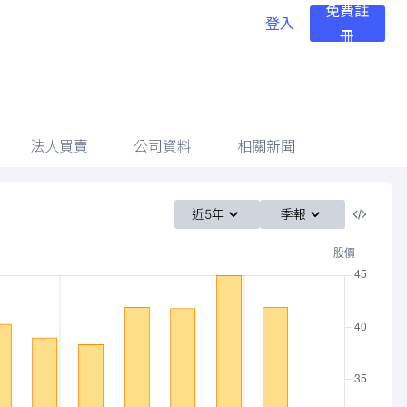
免費註
登入
冊
法人買賣
公司資料
相關新聞
近5年
季報