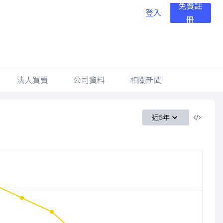
免費註
登入
冊
法人買賣
公司資料
相關新聞
近5年