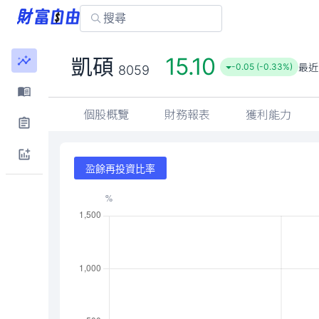
15.10
凱碩
最近
-0.05 (-0.33%)
8059
個股概覽
財務報表
獲利能力
盈餘再投資比率