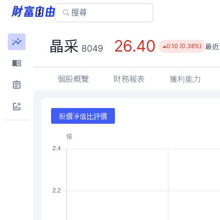
26.40
晶采
最近
0.10 (0.38%)
8049
個股概覽
財務報表
獲利能力
股價淨值比評價