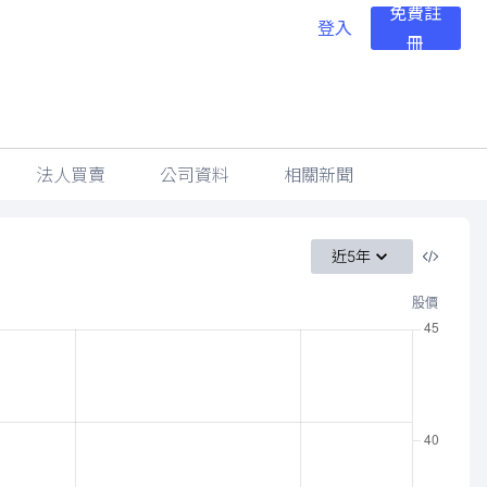
免費註
登入
冊
法人買賣
公司資料
相關新聞
近5年