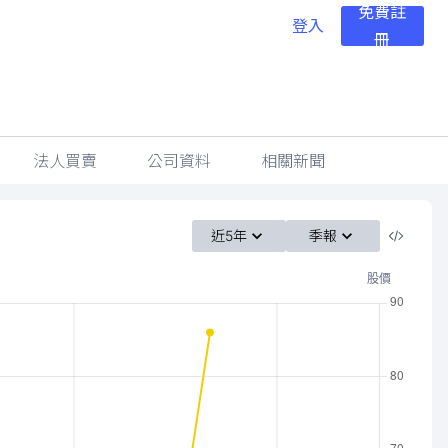
免費註
登入
冊
法人買賣
公司資料
相關新聞
近5年
季報