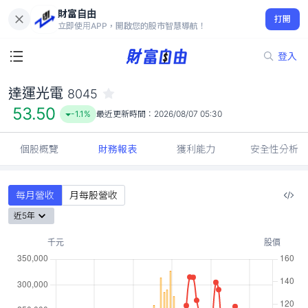
財富自由
達運光電 8045
打開
53.50
-1.1%
立即使用APP，開啟您的股市智慧導航！
登入
達運光電
8045
53.50
-1.1%
最近更新時間：
2026/08/07 05:30
個股概覽
財務報表
獲利能力
安全性分析
每月營收
月每股營收
近5年