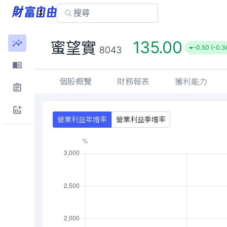
135.00
蜜望實
-0.50 (-0.3
8043
個股概覽
財務報表
獲利能力
營業利益年增率
營業利益季增率