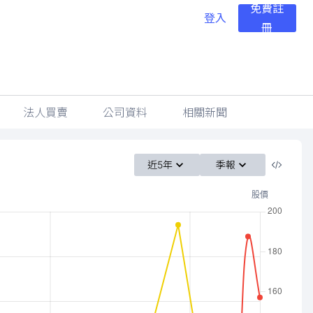
免費註
登入
冊
法人買賣
公司資料
相關新聞
近5年
季報