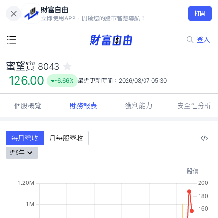
財富自由
蜜望實 8043
打開
126.00
-6.66%
立即使用APP，開啟您的股市智慧導航！
登入
蜜望實
8043
126.00
-6.66%
最近更新時間：
2026/08/07 05:30
個股概覽
財務報表
獲利能力
安全性分析
每月營收
月每股營收
近5年