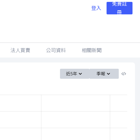
免費註
登入
冊
法人買賣
公司資料
相關新聞
近5年
季報