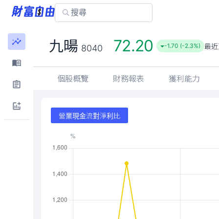
72.20
九暘
最近
-1.70 (-2.3%)
8040
個股概覽
財務報表
獲利能力
營業現金流對淨利比