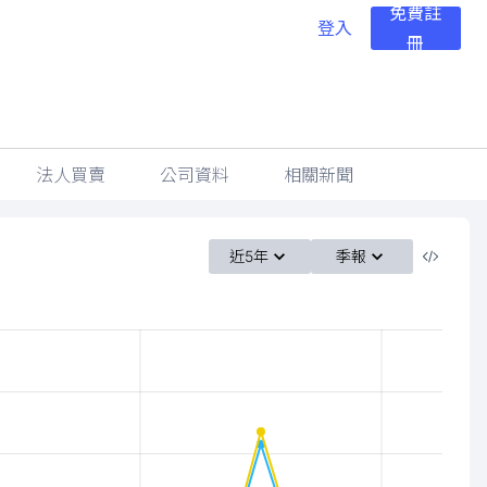
免費註
登入
冊
法人買賣
公司資料
相關新聞
近5年
季報