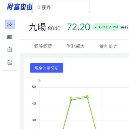
72.20
九暘
最近
-1.70 (-2.3%)
8040
個股概覽
財務報表
獲利能力
現金流量分析