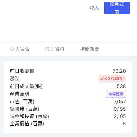
免費註
登入
冊
法人買賣
公司資料
相關新聞
前日收盤價
73.20
漲跌
1.00 (1.38%)
前日成交量(張)
538
產業類別
半導體業
市值 (百萬)
7,057
總債務 (百萬)
0.195
現金和投資 (百萬)
2,105
企業價值 (百萬)
5