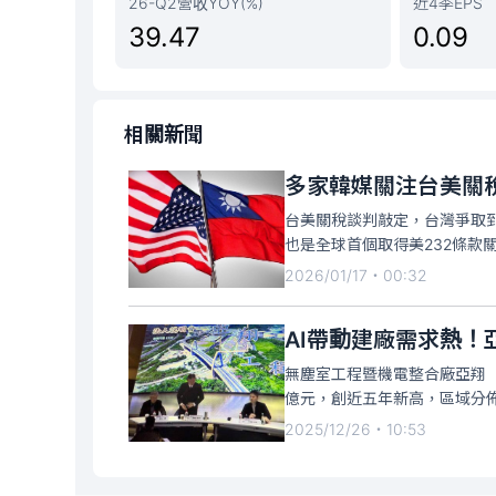
26-Q2營收YOY(%)
近4季EPS
39.47
0.09
相關新聞
多家韓媒關注台美關
台美關稅談判敲定，台灣爭取到
也是全球首個取得美232條款
行報導，由於與台灣半導體產
2026/01/17・00:32
注，去年美韓協議的「最惠國
AI帶動建廠需求熱！亞
無塵室工程暨機電整合廠亞翔（
億元，創近五年新高，區域分佈
單幾乎皆來自半導體，公共工程
2025/12/26・10:53
元，也創近五年新高，其中，