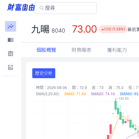
73.00
九暘
最近
1.00 (1.38%)
8040
個股概覽
財務報表
獲利能力
歷史分析