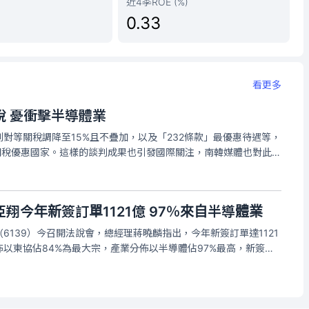
近4季ROE (%)
0.33
看更多
稅 憂衝擊半導體業
對等關稅調降至15%且不疊加，以及「232條款」最優惠待遇等，
關稅優惠國家。這樣的談判成果也引發國際關注，南韓媒體也對此進
業有競爭關係，擔心韓國半導體展業會受到影響，多家韓媒也關
待遇」原則，還
翔今年新簽訂單1121億 97％來自半導體業
6139）今召開法說會，總經理蔣曉麟指出，今年新簽訂單達1121
以東協佔84%為最大宗，產業分佈以半導體佔97%最高，新簽訂
（如捷運、機場）接案較少。在建工程合約金額累計達1753億
區域分佈