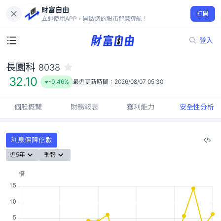
財富自由
長園科 8038
打開
32.10
-0.46%
立即使用APP，開啟您的股市智慧導航！
登入
長園科
8038
32.10
-0.46%
最近更新時間：
2026/08/07 05:30
個股概覽
財務報表
獲利能力
安全性分析
利息保障倍數
近5年
季報