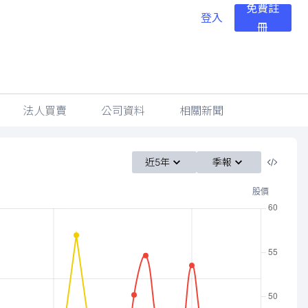
免費註
登入
冊
法人買賣
公司資料
相關新聞
近5年
季報