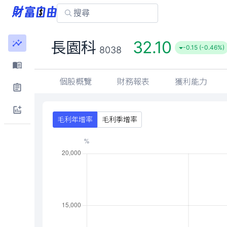
32.10
長園科
-0.15 (-0.46%)
8038
個股概覽
財務報表
獲利能力
毛利年增率
毛利季增率