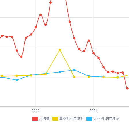
月均價
單季毛利年增率
近4季毛利年增率